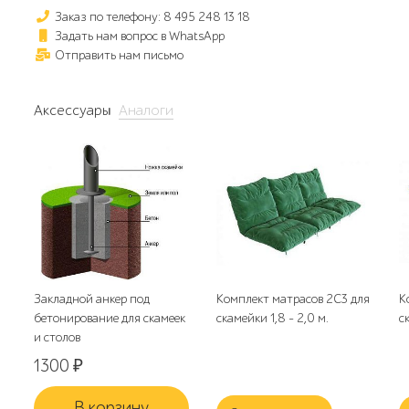
Заказ по телефону: 8 495 248 13 18
Задать нам вопрос в WhatsApp
Отправить нам письмо
Аксессуары
Аналоги
Закладной анкер под
Комплект матрасов 2С3 для
К
бетонирование для скамеек
скамейки 1,8 - 2,0 м.
с
и столов
1300
₽
В корзину