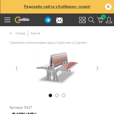
Редизайн сайта «Хоббики»: скоро!
0
Назад
Архив
Скамейка алюминиевая двухсторонняя «Сидней»
Артикул: 9527