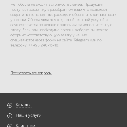
Нет, сборка не входит в стоимость скамеек. Продукция
поступает заказчику в разобранном виде, что позволяет
сократить транспортные расходы и обеспечить компактность
упаковки. Сборка является отдельной платной услугой и
осуществляется по желанию заказчика за дополнительную
плату. Если вам необходима помощь в сборке, вы можете
оформить соответствующую заявку у наших
специалистов через форму на сайте, Telegram или по
телефону: +7 495 248-13-18.
Посмотреть все вопросы
Каталог
Наши услуги
Клиентам