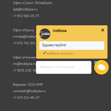
Офис в Санкт-Петербурге
spb@hobbyka.ru
+7 812 649-03-73
Офис в Крыму
Хоббика
crimea@hobbyka.ru
+7 978 742-85-95
Здравствуйте!
Хоббика
печатает...
Офис в Нижнем Новгороде
nn@hobbyka.ru
Введите сообщение
+7 (831) 228-16-84
Воронеж: ООО КМР
voronezh@hobbyka.ru
+7 473 251-48-47