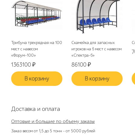
Трибуна трехрядная на 100
Скамейка для запасных
С
мест с навесом
игроков на 6 мест с навесом
«Форум-100»
«Спектра-6»
1363100
₽
86100
₽
В корзину
В корзину
Доставка и оплата
Оптовые и большие по объему заказы
Заказ весом от 1,5 до 5 тонн – от 5000 рублей