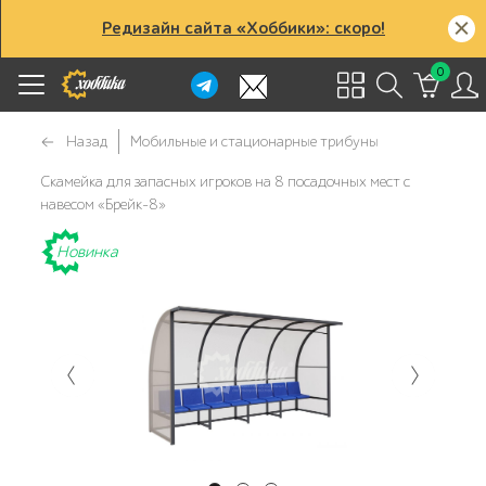
Редизайн сайта «Хоббики»: скоро!
0
Назад
Мобильные и стационарные трибуны
Скамейка для запасных игроков на 8 посадочных мест с
навесом «Брейк-8»
Новинка