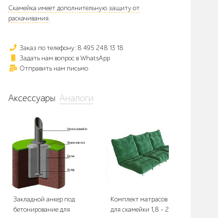
Скамейка имеет дополнительную защиту от
раскачивания.
Заказ по телефону: 8 495 248 13 18
Задать нам вопрос в WhatsApp
Отправить нам письмо
Аксессуары
Аналоги
Закладной анкер под
Комплект матрасов 2С3
Ком
бетонирование для
для скамейки 1,8 - 2,0 м.
для