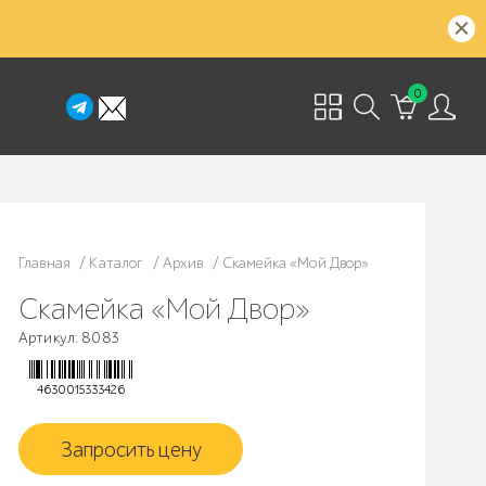
0
Главная
/
Каталог
/
Архив
/
Скамейка «Мой Двор»
Скамейка «Мой Двор»
Артикул: 8083
4630015333426
Запросить цену