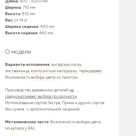
Длина:
600 - 3000 мм
Ширина:
710 мм
Высота:
810 мм
Вес:
от 14 кг
Ширина сиденья:
400 мм
Высота сиденья:
440 мм
О модели
Варианты исполнения:
ангарская сосна
,
лиственница
,
композитные материалы
,
термодерево
.
Возможность
выбора цвета
из палитры.
Производство деревянных деталей
не
предусматривает выбора по сортности
.
Использование сортов Экстра, Прима и других сортов
без сучков - с дополнительной наценкой.
Металлические части:
Возможность выбора цвета
по
каталогу RAL
.