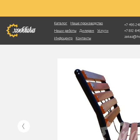
Фотопоиск
Каталог
Наше производство
+7 495 248
+7 812 6
Наши работы
Дилерам
Услуги
zakaz@ho
Инфоцентр
Контакты