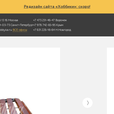
Редизайн сайта «Хоббики»: скоро!
 13 18
Москва
+7 473 251-48-47
Воронеж
49-03-73
Санкт-Петербург
+7 978 742-85-95
Крым
bbyka.ru
ВСЕ офисы
+7 831 228-16-84
Н.Новгород