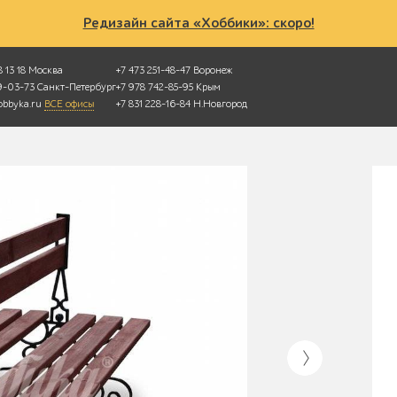
Редизайн сайта «Хоббики»: скоро!
 13 18
Москва
+7 473 251-48-47
Воронеж
49-03-73
Санкт-Петербург
+7 978 742-85-95
Крым
bbyka.ru
ВСЕ офисы
+7 831 228-16-84
Н.Новгород