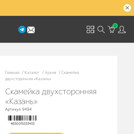
0
Главная
/
Каталог
/
Архив
/
Скамейка
двухсторонняя «Казань»
Скамейка двухсторонняя
«Казань»
Артикул: 9494
4630015333433