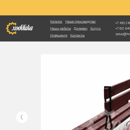
Фотопоиск
Каталог
Наше производство
+7 495 248
+7 812 6
Наши работы
Дилерам
Услуги
zakaz@ho
Инфоцентр
Контакты