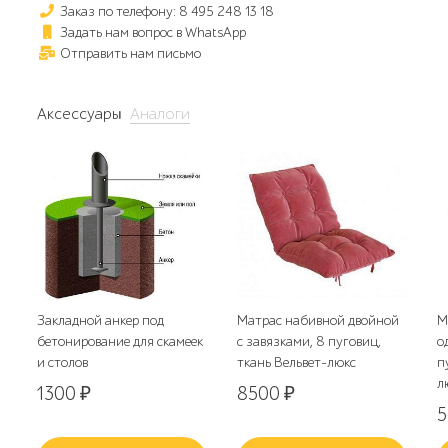
Заказ по телефону: 8 495 248 13 18
Задать нам вопрос в WhatsApp
Отправить нам письмо
Аксессуары
Аналоги
Закладной анкер под
Матрас набивной двойной
М
бетонирование для скамеек
с завязками, 8 пуговиц,
о
и столов
ткань Вельвет-люкс
п
л
1300
₽
8500
₽