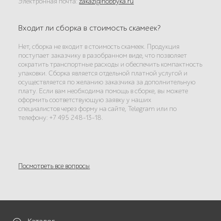
Электронная почта:
zakaz@hobbyka.ru
Входит ли сборка в стоимость скамеек?
Нет, сборка не входит в стоимость скамеек. Продукция
поступает заказчику в разобранном виде, что позволяет
сократить транспортные расходы и обеспечить компактность
упаковки. Сборка является отдельной платной услугой и
осуществляется по желанию заказчика за дополнительную
плату. Если вам необходима помощь в сборке, вы можете
оформить соответствующую заявку у наших
специалистов через форму на сайте, Telegram или по
телефону: +7 495 248-13-18.
Посмотреть все вопросы