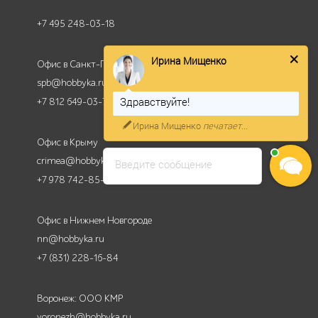
+7 495 248-03-18
Ирина Мищенко
Офис в Санкт-Петербурге
spb@hobbyka.ru
Здравствуйте!
+7 812 649-03-73
Ирина Мищенко
печатает...
Офис в Крыму
crimea@hobbyka.ru
Введите сообщение
+7 978 742-85-95
Офис в Нижнем Новгороде
nn@hobbyka.ru
+7 (831) 228-16-84
Воронеж: ООО КМР
voronezh@hobbyka.ru