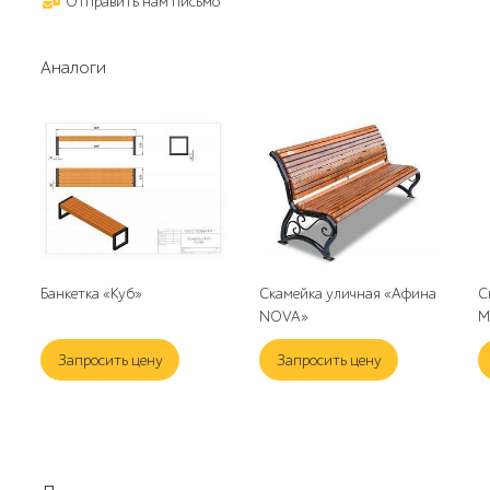
Отправить нам письмо
Аналоги
Банкетка «Куб»
Скамейка уличная «Афина
С
NOVA»
М
Запросить цену
Запросить цену