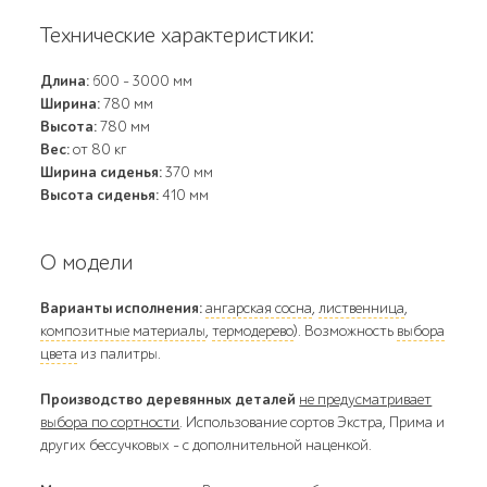
Технические характеристики:
Длина:
600 - 3000 мм
Ширина:
780 мм
Высота:
780 мм
Вес:
от 80 кг
Ширина сиденья:
370 мм
Высота сиденья:
410 мм
О модели
Варианты исполнения:
ангарская сосна
,
лиственница
,
композитные материалы
,
термодерево
). Возможность
выбора
цвета
из палитры.
Производство деревянных деталей
не предусматривает
выбора по сортности
. Использование сортов Экстра, Прима и
других бессучковых - с дополнительной наценкой.