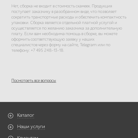
Нет, сборка не входит в стоимость скамеек. Продукция
поступает заказчику в разобранном виде, что позволяет
сократить транспортные расходы и обеспечить компактность
упаковки. Сборка является отдельной платной услугой и
осуществляется по желанию заказчика за дополнительную
плату. Если вам необходима помощь в сборке, вы можете
оформить соответствующую заявку у наших
специалистов через форму на сайте, Telegram или по
телефону: +7 495 248-13-18.
Посмотреть все вопросы
Каталог
Наши услуги