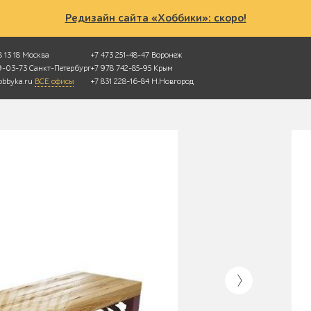
Редизайн сайта «Хоббики»: скоро!
 13 18
Москва
+7 473 251-48-47
Воронеж
49-03-73
Санкт-Петербург
+7 978 742-85-95
Крым
bbyka.ru
ВСЕ офисы
+7 831 228-16-84
Н.Новгород