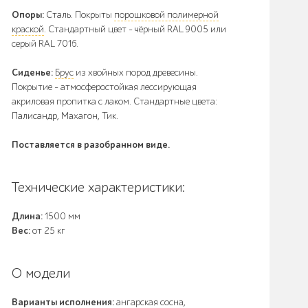
Опоры:
Сталь. Покрыты
порошковой полимерной
краской
. Стандартный цвет – чёрный RAL 9005 или
серый RAL 7016.
Сиденье:
Брус
из хвойных пород древесины.
Покрытие - атмосферостойкая лессирующая
акриловая пропитка с лаком. Стандартные цвета:
Палисандр, Махагон, Тик.
Поставляется в разобранном виде.
Технические характеристики:
Длина:
1500 мм
Вес:
от 25 кг
О модели
Варианты исполнения:
ангарская сосна
,