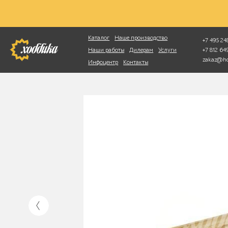
Фотопоиск
Каталог
Наше производство
+7 495 248
+7 812 6
Наши работы
Дилерам
Услуги
zakaz@ho
Инфоцентр
Контакты