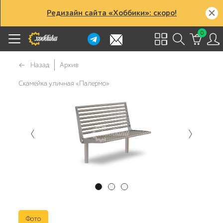
Редизайн сайта «Хоббики»: скоро!
0
Назад
Архив
Скамейка уличная «Палермо»
Фото