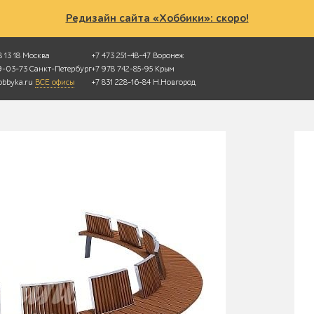
Редизайн сайта «Хоббики»: скоро!
 13 18
Москва
+7 473 251-48-47
Воронеж
49-03-73
Санкт-Петербург
+7 978 742-85-95
Крым
bbyka.ru
ВСЕ офисы
+7 831 228-16-84
Н.Новгород