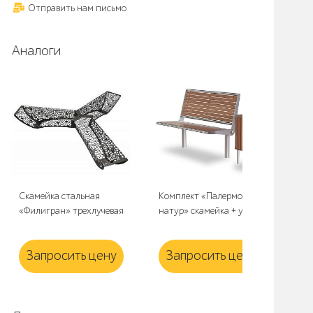
Отправить нам письмо
Аналоги
Скамейка стальная
Комплект «Палермо
Урн
«Филигран» трехлучевая
натур» скамейка + урна
«О
Запросить цену
Запросить цену
З