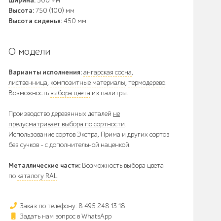
Ширина:
500 мм
Высота:
750 (100) мм
Высота сиденья:
450 мм
О модели
Варианты исполнения:
ангарская сосна
,
лиственница
,
композитные материалы
,
термодерево
.
Возможность
выбора цвета
из палитры.
Производство деревянных деталей
не
предусматривает выбора по сортности
.
Использование сортов Экстра, Прима и других сортов
без сучков - с дополнительной наценкой.
Металлические части:
Возможность выбора цвета
по
каталогу RAL
.
Заказ по телефону: 8 495 248 13 18
Задать нам вопрос в WhatsApp