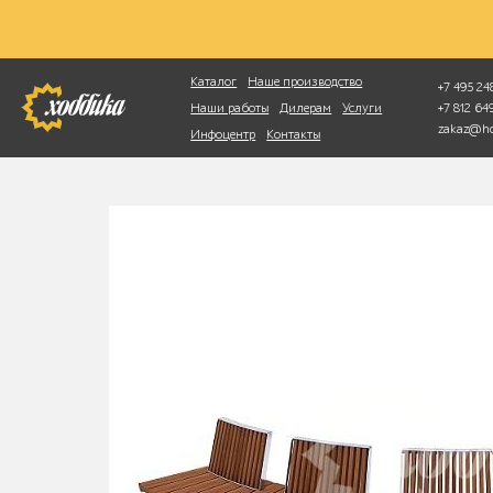
Фотопоиск
Каталог
Наше производство
+7 495 248
+7 812 6
Наши работы
Дилерам
Услуги
zakaz@ho
Инфоцентр
Контакты