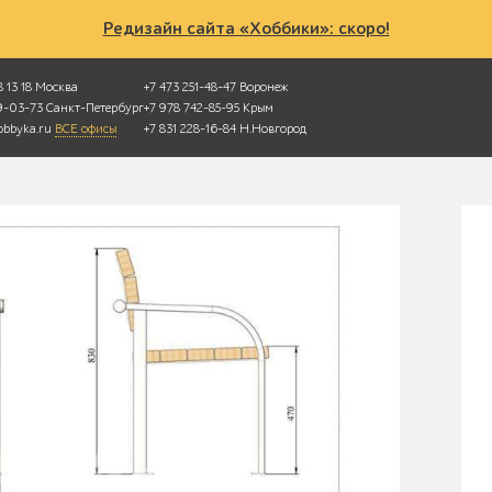
Редизайн сайта «Хоббики»: скоро!
 13 18
Москва
+7 473 251-48-47
Воронеж
49-03-73
Санкт-Петербург
+7 978 742-85-95
Крым
bbyka.ru
ВСЕ офисы
+7 831 228-16-84
Н.Новгород