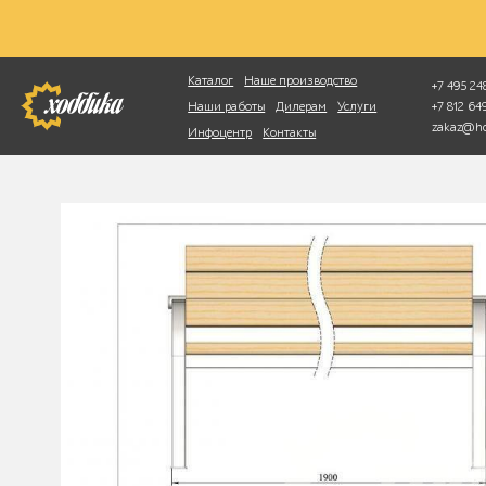
Фотопоиск
Каталог
Наше производство
+7 495 248
+7 812 6
Наши работы
Дилерам
Услуги
zakaz@ho
Инфоцентр
Контакты