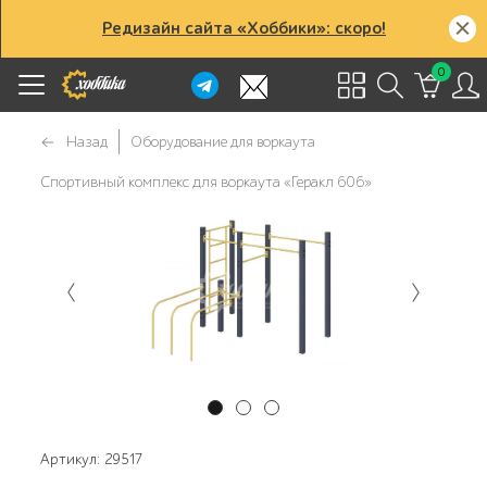
Редизайн сайта «Хоббики»: скоро!
0
Назад
Оборудование для воркаута
Спортивный комплекс для воркаута «Геракл 606»
Артикул: 29517