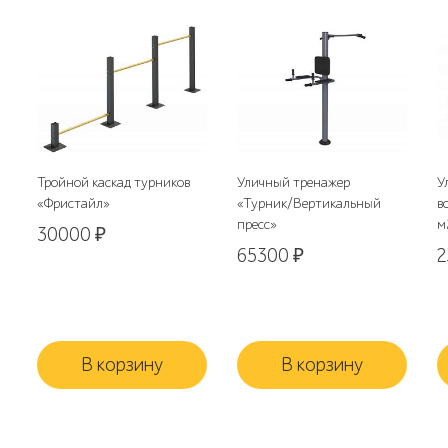
Тройной каскад турников
Уличный тренажер
У
«Фристайл»
«Турник/Вертикальный
в
пресс»
м
30000
₽
65300
₽
2
В корзину
В корзину