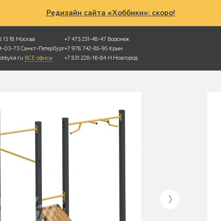
Редизайн сайта «Хоббики»: скоро!
 13 18
Москва
+7 473 251-48-47
Воронеж
49-03-73
Санкт-Петербург
+7 978 742-85-95
Крым
bbyka.ru
ВСЕ офисы
+7 831 228-16-84
Н.Новгород