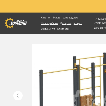
Фотопоиск
Каталог
Наше производство
+7 495 248
+7 812 6
Наши работы
Дилерам
Услуги
zakaz@ho
Инфоцентр
Контакты