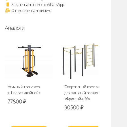
Задать нам вопрос в WhatsApp
Отправить нам письмо
Аналоги
Уличный тренажер
Спортивный комплекс
Вор
«Шпагат двойной»
для занятий воркаутом
рук
«Фристайл-16»
дву
77800
₽
тур
90500
₽
33