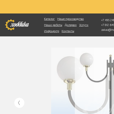
Фотопоиск
Каталог
Наше производство
+7 495 248
+7 812 6
Наши работы
Дилерам
Услуги
zakaz@ho
Инфоцентр
Контакты