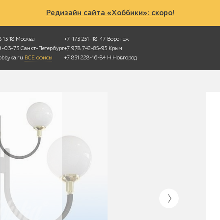
Редизайн сайта «Хоббики»: скоро!
 13 18
Москва
+7 473 251-48-47
Воронеж
49-03-73
Санкт-Петербург
+7 978 742-85-95
Крым
bbyka.ru
ВСЕ офисы
+7 831 228-16-84
Н.Новгород