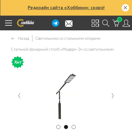
Редизайн сайта «Хоббики»: скоро!
0
Назад
Светильники со стальными опорами
Стальной фонарный столб «Модерн-Э» со светильником
Хит