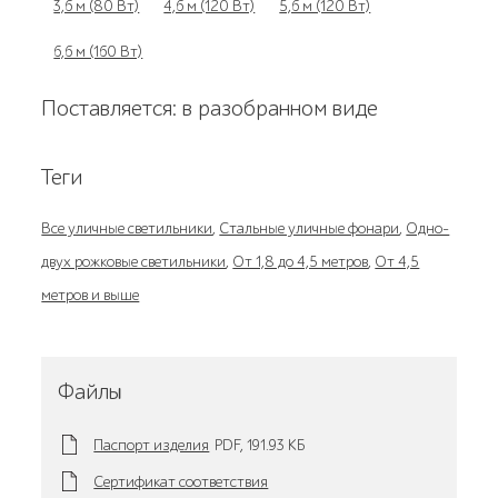
3,6 м (80 Вт)
4,6 м (120 Вт)
5,6 м (120 Вт)
6,6 м (160 Вт)
Поставляется: в разобранном виде
Теги
Все уличные светильники
,
Стальные уличные фонари
,
Одно-
двух рожковые светильники
,
От 1,8 до 4,5 метров
,
От 4,5
метров и выше
Файлы
Паспорт изделия
PDF,
191.93 KБ
Сертификат соответствия