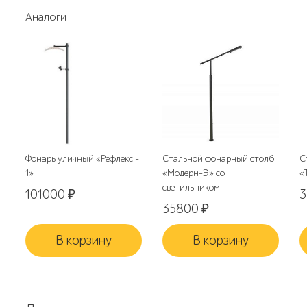
Аналоги
Фонарь уличный «Рефлекс -
Стальной фонарный столб
С
1»
«Модерн-Э» со
«
светильником
101000
₽
35800
₽
В корзину
В корзину