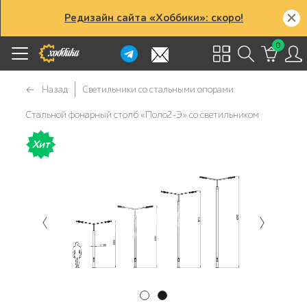
Редизайн сайта «Хоббики»: скоро!
0
Назад
Светильники со стальными опорами
Стальной фонарный столб «Поло2-Э» со светильником
Хит