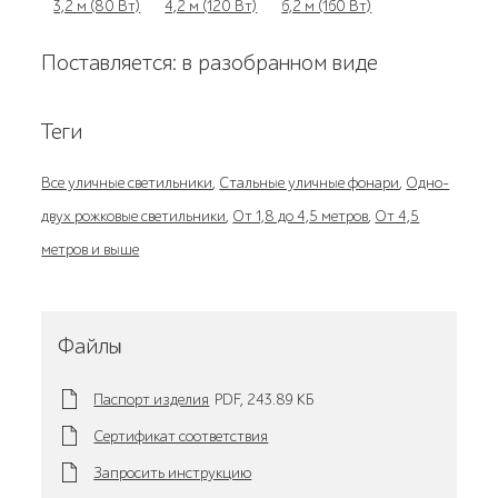
3,2 м (80 Вт)
4,2 м (120 Вт)
6,2 м (160 Вт)
Поставляется: в разобранном виде
Теги
Все уличные светильники
,
Стальные уличные фонари
,
Одно-
двух рожковые светильники
,
От 1,8 до 4,5 метров
,
От 4,5
метров и выше
Файлы
Паспорт изделия
PDF,
243.89 KБ
Сертификат соответствия
Запросить инструкцию