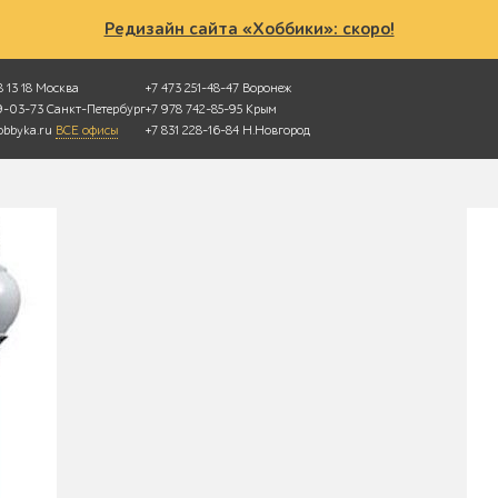
Редизайн сайта «Хоббики»: скоро!
 13 18
Москва
+7 473 251-48-47
Воронеж
49-03-73
Санкт-Петербург
+7 978 742-85-95
Крым
bbyka.ru
ВСЕ офисы
+7 831 228-16-84
Н.Новгород