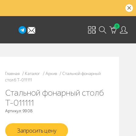
0
Главная
/
Каталог
/
Архив
/
Стальной фонарный
столб Т-011111
Стальной фонарный столб
Т-011111
Артикул: 9908
Запросить цену