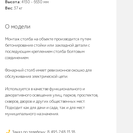
Высота:
4130 - 6630 мм
Вес:
37 кг
О модели
Монтаж столба на объекте производится путем
бетонирования стойки или закладной детали с
последующим креплением столба болтовым
соединением.
Фонарный столб имеет ревизионное окошко для
обслуживания электрической цепи.
Используется в качестве функционального и
декоративного освещения улиц, парков, проспектов,
скверов, дворов и других общественных мест.
Подходит как для дачи и сада, так и для мест
муниципального назначения.
Заказ по телефону: 8 495 248 13 18