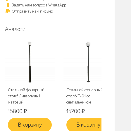
Задать нам вопрос в WhatsApp
Отправить нам письмо
Аналоги
Стальной фонарный
Стальной фонарный
Фо
столб Ливерпуль 1
столб Т-01 со
«А
матовый
светильником
31
15800
₽
15200
₽
В корзину
В корзину