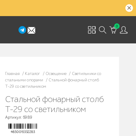
0
Главная
/
Каталог
/
Освещение
/
Светильники со
стальными опорами
/
Стальной фонарный столб
Т-29 со светильником
Стальной фонарный столб
Т-29 со светильником
Артикул: 6989
4630015332283