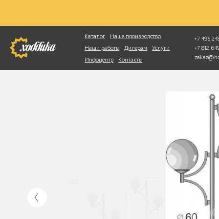
Фотопоиск
Каталог
Наше производство
+7 495 248
+7 812 6
Наши работы
Дилерам
Услуги
zakaz@ho
Инфоцентр
Контакты