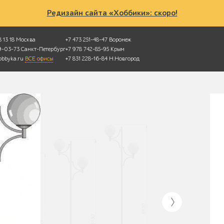
Редизайн сайта «Хоббики»: скоро!
 13 18
Москва
+7 473 251-48-47
Воронеж
49-03-73
Санкт-Петербург
+7 978 742-85-95
Крым
bbyka.ru
ВСЕ офисы
+7 831 228-16-84
Н.Новгород