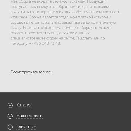
Нет, сборка не входит в стоимость скамеек. Продукция
поступает заказчику в разобранном виде, что позволяет
сократить транспортные расходы и обеспечить компактность
упаковки. Сборка является отдельной платной услугой и
осуществляется по желанию заказчика за дополнительную
плату. Если вам необходима помощь в сборке, вы можете
оформить соответствующую заявку у наших
специалистов через форму на сайте, Telegram или по
телефону: +7 495 248-13-18.
Посмотреть все вопросы
Каталог
Наши услуги
Клиентам