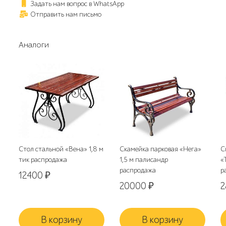
Задать нам вопрос в WhatsApp
Отправить нам письмо
Аналоги
Стол стальной «Вена» 1,8 м
Скамейка парковая «Нега»
С
тик распродажа
1,5 м палисандр
«
распродажа
р
12400
₽
20000
₽
В корзину
В корзину