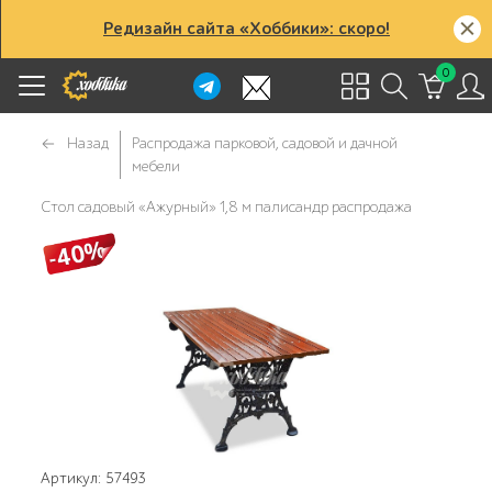
Редизайн сайта «Хоббики»: скоро!
0
Назад
Распродажа парковой, садовой и дачной
мебели
Стол садовый «Ажурный» 1,8 м палисандр распродажа
Артикул: 57493