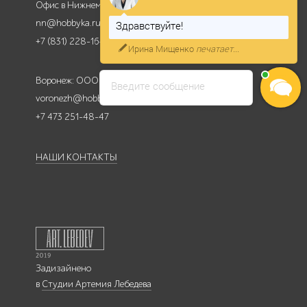
Офис в Нижнем Новгороде
nn@hobbyka.ru
Здравствуйте!
+7 (831) 228-16-84
Ирина Мищенко
печатает...
Воронеж: ООО КМР
Введите сообщение
voronezh@hobbyka.ru
+7 473 251-48-47
НАШИ КОНТАКТЫ
Задизайнено
в
Студии Артемия Лебедева