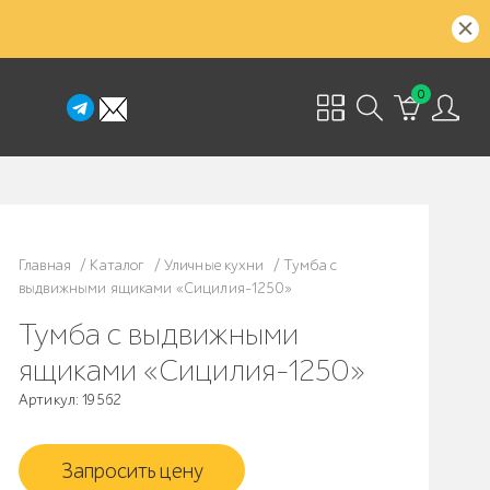
0
Главная
/
Каталог
/
Уличные кухни
/
Тумба с
выдвижными ящиками «Сицилия-1250»
Тумба с выдвижными
ящиками «Сицилия-1250»
Артикул: 19562
Запросить цену