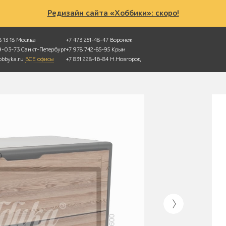
Редизайн сайта «Хоббики»: скоро!
 13 18
Москва
+7 473 251-48-47
Воронеж
49-03-73
Санкт-Петербург
+7 978 742-85-95
Крым
bbyka.ru
ВСЕ офисы
+7 831 228-16-84
Н.Новгород