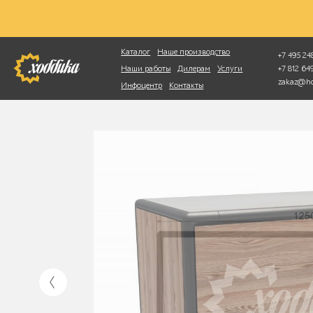
Фотопоиск
Каталог
Наше производство
+7 495 248
+7 812 6
Наши работы
Дилерам
Услуги
zakaz@ho
Инфоцентр
Контакты