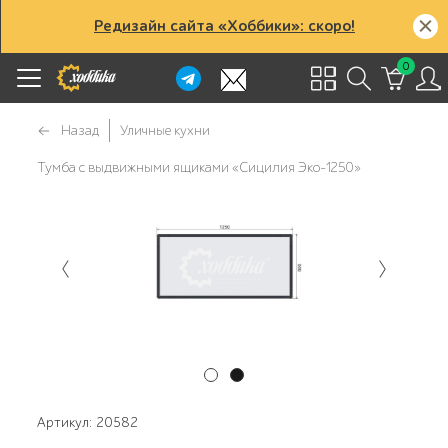
Редизайн сайта «Хоббики»: скоро!
0
Назад
Уличные кухни
Тумба с выдвижными ящиками «Сицилия Эко-1250»
Артикул: 20582