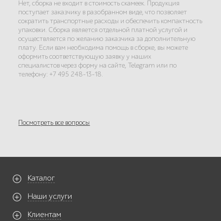
Нет, сборка не входит в стоимость скамеек. Продукция
поступает заказчику в разобранном виде, что позволяет
сократить транспортные расходы и обеспечить компактность
упаковки. Сборка является отдельной платной услугой и
осуществляется по желанию заказчика за дополнительную
плату. Если вам необходима помощь в сборке, вы можете
оформить соответствующую заявку у наших
специалистов через форму на сайте, Telegram или по
телефону: +7 495 248-13-18.
Посмотреть все вопросы
Каталог
Наши услуги
Клиентам