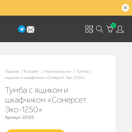
0
Главная
/
Каталог
/
Уличные кухни
/
Тумба с
ящиком и шкафчиком «Сомерсет Эко-1250»
Тумба с ящиком и
шкафчиком «Сомерсет
Эко-1250»
Артикул: 20535