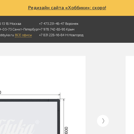
Редизайн сайта «Хоббики»: скоро!
 13 18
Москва
+7 473 251-48-47
Воронеж
49-03-73
Санкт-Петербург
+7 978 742-85-95
Крым
bbyka.ru
ВСЕ офисы
+7 831 228-16-84
Н.Новгород