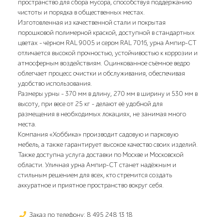
пространство для сбора мусора, способствуя поддержанию
чистоты и порядка в общественных местах.
Изготовленная из качественной стали и покрытая
порошковой полимерной краской, доступной в стандартных
цветах – чёрном RAL 9005 и сером RAL 7016, урна Ампир-СТ
отличается высокой прочностью, устойчивостью к коррозии и
атмосферным воздействиям. Оцинкованное съёмное ведро
облегчает процесс очистки и обслуживания, обеспечивая
удобство использования.
Размеры урны – 370 мм в длину, 270 мм в ширину и 530 мм в
высоту, при весе от 25 кг – делают её удобной для
размещения в необходимых локациях, не занимая много
места.
Компания «Хоббика» производит садовую и парковую
мебель, а также гарантирует высокое качество своих изделий.
Также доступна услуга доставки по Москве и Московской
области. Уличная урна Ампир-СТ станет надёжным и
стильным решением для всех, кто стремится создать
аккуратное и приятное пространство вокруг себя.
Заказ по телефону: 8 495 248 13 18