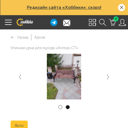
Редизайн сайта «Хоббики»: скоро!
0
Назад
Архив
Уличная урна для мусора «Ампир-СТ»
Фото