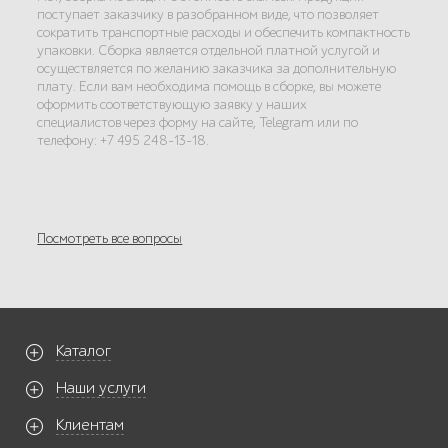
поступает заказчику в разобранном виде, что позволяет
сократить транспортные расходы и обеспечить компактность
упаковки. Сборка является отдельной платной услугой и
осуществляется по желанию заказчика за дополнительную
плату. Если вам необходима помощь в сборке, вы можете
оформить соответствующую заявку у наших
специалистов через форму на сайте, Telegram или по
телефону: +7 495 248-13-18.
Посмотреть все вопросы
Каталог
Наши услуги
Клиентам