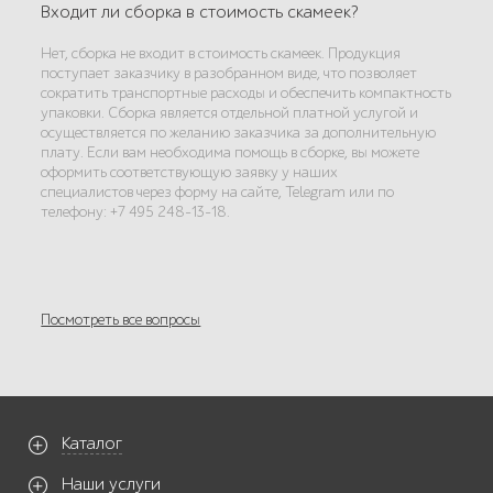
Входит ли сборка в стоимость скамеек?
Нет, сборка не входит в стоимость скамеек. Продукция
поступает заказчику в разобранном виде, что позволяет
сократить транспортные расходы и обеспечить компактность
упаковки. Сборка является отдельной платной услугой и
осуществляется по желанию заказчика за дополнительную
плату. Если вам необходима помощь в сборке, вы можете
оформить соответствующую заявку у наших
специалистов через форму на сайте, Telegram или по
телефону: +7 495 248-13-18.
Посмотреть все вопросы
Каталог
Наши услуги