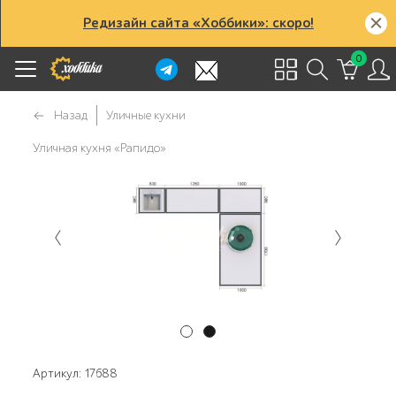
Редизайн сайта «Хоббики»: скоро!
0
Назад
Уличные кухни
Уличная кухня «Рапидо»
Артикул: 17688