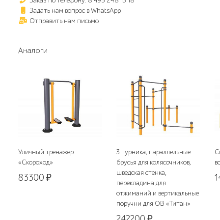
Заказ по телефону: 8 495 248 13 18
Задать нам вопрос в WhatsApp
Отправить нам письмо
Аналоги
Уличный тренажер
3 турника, параллельные
С
«Скороход»
брусья для колясочников,
в
шведская стенка,
83300
₽
1
перекладина для
отжиманий и вертикальные
поручни для ОВ «Титан»
242200
₽