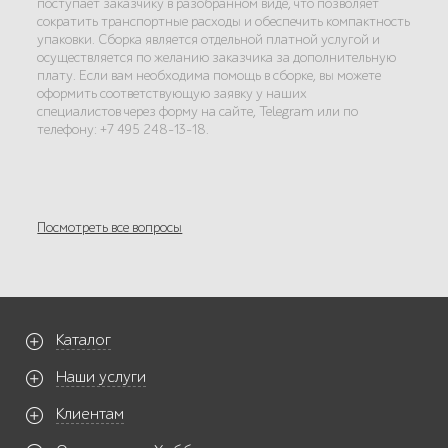
поступает заказчику в разобранном виде, что позволяет
сократить транспортные расходы и обеспечить компактность
упаковки. Сборка является отдельной платной услугой и
осуществляется по желанию заказчика за дополнительную
плату. Если вам необходима помощь в сборке, вы можете
оформить соответствующую заявку у наших
специалистов через форму на сайте, Telegram или по
телефону: +7 495 248-13-18.
Посмотреть все вопросы
Каталог
Наши услуги
Клиентам