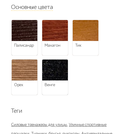
Основные цвета
палисандр
махагон
тик
орех
венге
Теги
Силовые тренажеры для улицы
,
Уличные спортивные
площадки
,
Турники, брусья, рукоходы
,
Антивандальные