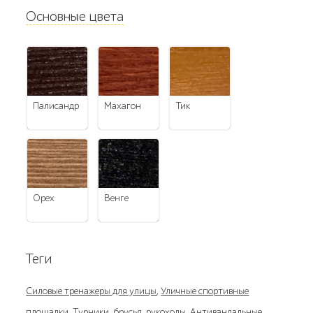
Основные цвета
палисандр
махагон
тик
орех
венге
Теги
Силовые тренажеры для улицы
,
Уличные спортивные
площадки
,
Турники, брусья, рукоходы
,
Антивандальные