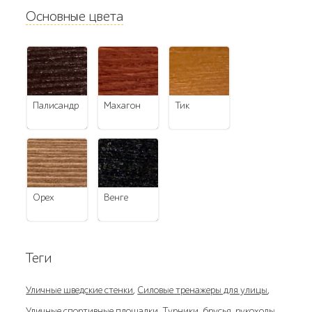
Основные цвета
палисандр
махагон
тик
орех
венге
Теги
Уличные шведские стенки
,
Силовые тренажеры для улицы
,
Уличные спортивные площадки
,
Турники, брусья, рукоходы
,