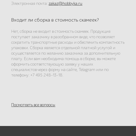
Электронная почта:
zakaz@hobbyka.ru
Входит ли сборка в стоимость скамеек?
Нет, сборка не входит в стоимость скамеек. Продукция
поступает заказчику в разобранном виде, что позволяет
сократить транспортные расходы и обеспечить компактность
упаковки. Сборка является отдельной платной услугой и
осуществляется по желанию заказчика за дополнительную
плату. Если вам необходима помощь в сборке, вы можете
оформить соответствующую заявку у наших
специалистов через форму на сайте, Telegram или по
телефону: +7 495 248-13-18.
Посмотреть все вопросы