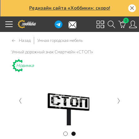
Редизайн сайта «Хоббики»: скоро!
0
Назад
Умная городская мебель
Умный дорожный знак Смартчейн «СТОП»
Новинка