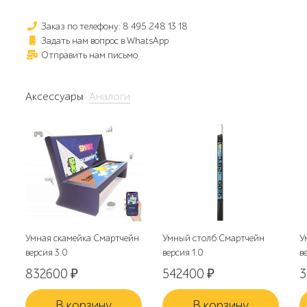
Заказ по телефону: 8 495 248 13 18
Задать нам вопрос в WhatsApp
Отправить нам письмо
Аксессуары
Аналоги
Умная скамейка Смартчейн
Умный столб Смартчейн
У
версия 3.0
версия 1.0
в
832600
₽
542400
₽
В корзину
В корзину