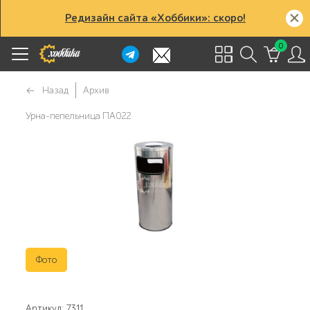
Редизайн сайта «Хоббики»: скоро!
0
Назад
Архив
Урна-пепельница ПА022
Фото
Артикул: 7311