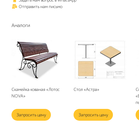
Задать нам вопрос в WhatsApp
Отправить нам письмо
Аналоги
Скамейка кованая «Лотос
Стол «Астра»
С
NOVA»
«
п
Запросить цену
Запросить цену