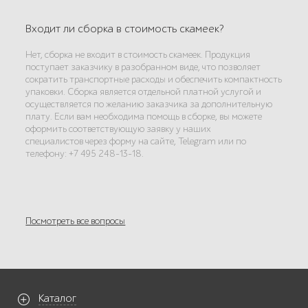
Входит ли сборка в стоимость скамеек?
Нет, сборка не входит в стоимость скамеек. Продукция
поступает заказчику в разобранном виде, что позволяет
сократить транспортные расходы и обеспечить компактность
упаковки. Сборка является отдельной платной услугой и
осуществляется по желанию заказчика за дополнительную
плату. Если вам необходима помощь в сборке, вы можете
оформить соответствующую заявку у наших
специалистов через форму на сайте, Telegram или по
телефону: +7 495 248-13-18.
Посмотреть все вопросы
Каталог