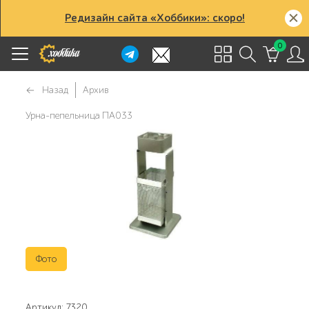
Редизайн сайта «Хоббики»: скоро!
0
Назад
Архив
Урна-пепельница ПА033
Фото
Артикул: 7320