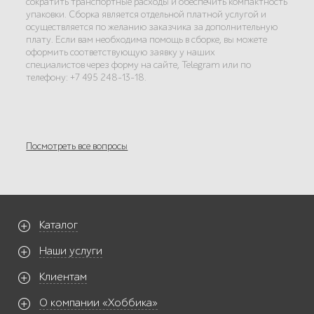
сократить транспортные расходы и обеспечить компактность
упаковки. Сборка является отдельной платной услугой и
осуществляется по желанию заказчика за дополнительную
плату. Если вам необходима помощь в сборке, вы можете
оформить соответствующую заявку у наших
специалистов через форму на сайте, Telegram или по
телефону: +7 495 248-13-18.
Посмотреть все вопросы
Каталог
Наши услуги
Клиентам
О компании «Хоббика»