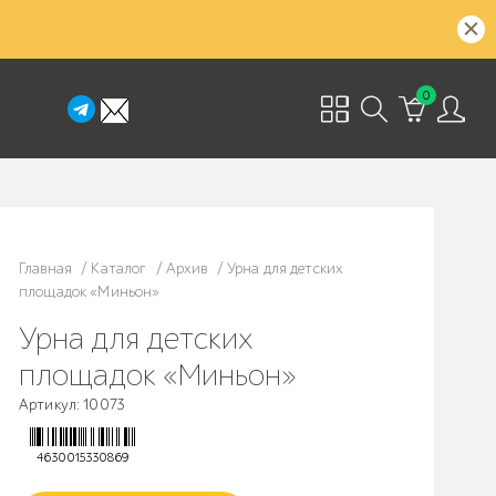
0
Главная
/
Каталог
/
Архив
/
Урна для детских
площадок «Миньон»
Урна для детских
площадок «Миньон»
Артикул: 10073
4630015330869