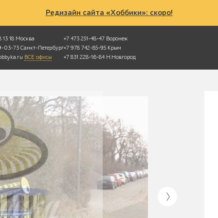
Редизайн сайта «Хоббики»: скоро!
 13 18
Москва
+7 473 251-48-47
Воронеж
49-03-73
Санкт-Петербург
+7 978 742-85-95
Крым
bbyka.ru
ВСЕ офисы
+7 831 228-16-84
Н.Новгород