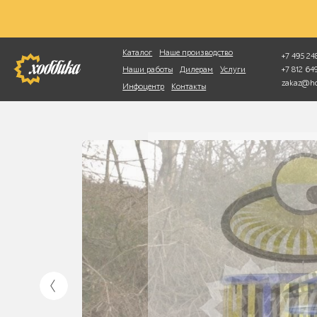
Фотопоиск
Каталог
Наше производство
+7 495 248
+7 812 6
Наши работы
Дилерам
Услуги
zakaz@ho
Инфоцентр
Контакты