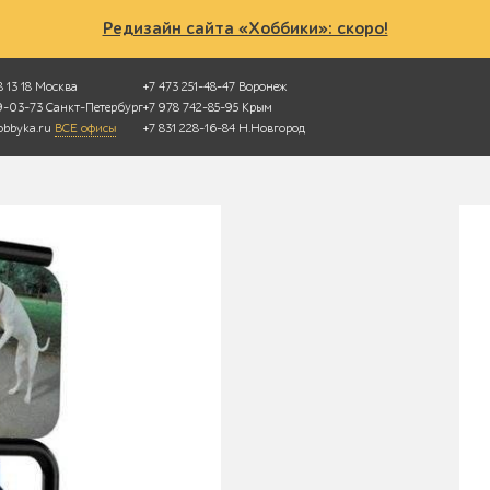
Редизайн сайта «Хоббики»: скоро!
 13 18
Москва
+7 473 251-48-47
Воронеж
49-03-73
Санкт-Петербург
+7 978 742-85-95
Крым
bbyka.ru
ВСЕ офисы
+7 831 228-16-84
Н.Новгород