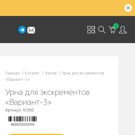
0
Главная
/
Каталог
/
Архив
/
Урна для экскрементов
«Вариант-3»
Урна для экскрементов
«Вариант-3»
Артикул: 10666
4630015333754