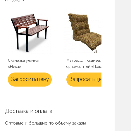
Скамейка уличная
Матрас для скамеек
Ска
«Ника»
одноместный «Полоска»
«П
Запросить цену
Запросить цену
З
Доставка и оплата
Оптовые и большие по объему заказы