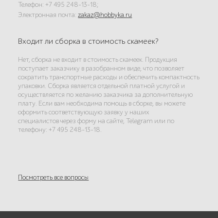
Телефон: +7 495 248-13-18;
Электронная почта:
zakaz@hobbyka.ru
Входит ли сборка в стоимость скамеек?
Нет, сборка не входит в стоимость скамеек. Продукция
поступает заказчику в разобранном виде, что позволяет
сократить транспортные расходы и обеспечить компактность
упаковки. Сборка является отдельной платной услугой и
осуществляется по желанию заказчика за дополнительную
плату. Если вам необходима помощь в сборке, вы можете
оформить соответствующую заявку у наших
специалистов через форму на сайте, Telegram или по
телефону: +7 495 248-13-18.
Посмотреть все вопросы