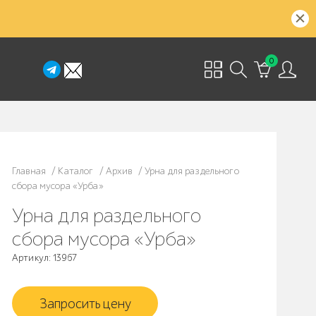
0
Главная
/
Каталог
/
Архив
/
Урна для раздельного
сбора мусора «Урба»
Урна для раздельного
сбора мусора «Урба»
Артикул: 13967
Запросить цену