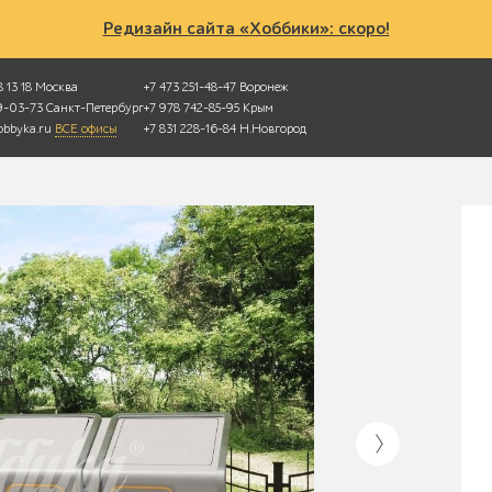
Редизайн сайта «Хоббики»: скоро!
 13 18
Москва
+7 473 251-48-47
Воронеж
49-03-73
Санкт-Петербург
+7 978 742-85-95
Крым
bbyka.ru
ВСЕ офисы
+7 831 228-16-84
Н.Новгород