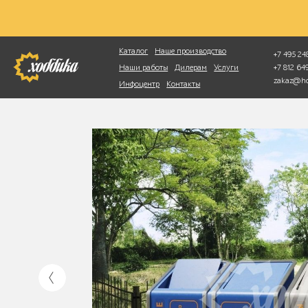
Фотопоиск
Каталог
Наше производство
+7 495 248
+7 812 6
Наши работы
Дилерам
Услуги
zakaz@ho
Инфоцентр
Контакты