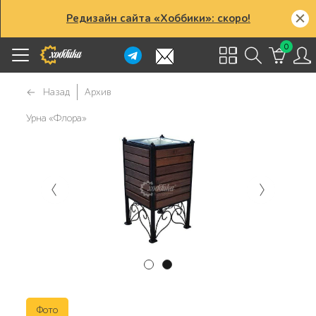
Редизайн сайта «Хоббики»: скоро!
0
Назад
Архив
Урна «Флора»
Фото