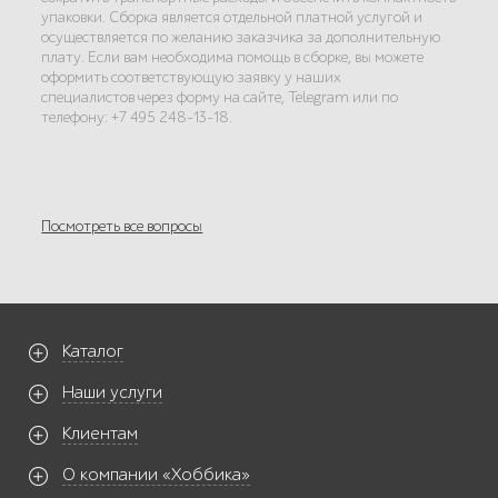
упаковки. Сборка является отдельной платной услугой и
осуществляется по желанию заказчика за дополнительную
плату. Если вам необходима помощь в сборке, вы можете
оформить соответствующую заявку у наших
специалистов через форму на сайте, Telegram или по
телефону: +7 495 248-13-18.
Посмотреть все вопросы
Каталог
Наши услуги
Клиентам
О компании «Хоббика»