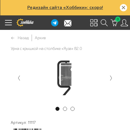
Редизайн сайта «Хоббики»: скоро!
0
Назад
Архив
Урна с крышкой на столбике «Яуза» В2.0
Артикул: 11117