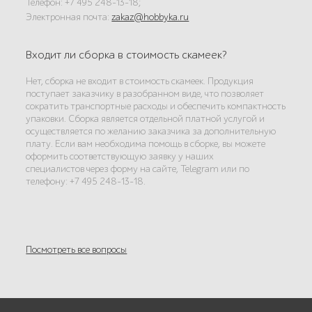
Телефон: +7 495 248-13-18;
Электронная почта:
zakaz@hobbyka.ru
Входит ли сборка в стоимость скамеек?
Нет, сборка не входит в стоимость скамеек. Продукция
поступает заказчику в разобранном виде, что позволяет
сократить транспортные расходы и обеспечить компактность
упаковки. Сборка является отдельной платной услугой и
осуществляется по желанию заказчика за дополнительную
плату. Если вам необходима помощь в сборке, вы можете
оформить соответствующую заявку у наших
специалистов через форму на сайте, Telegram или по
телефону: +7 495 248-13-18.
Посмотреть все вопросы