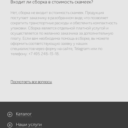
Входит ли сборка в стоимость скамеек?
Нет, сборка не входит в стоимость скамеек. Продукция
поступает заказчику в разобранном виде, что позволяет
сократить транспортные расходы и обеспечить компактность
упаковки. Сборка является отдельной платной услугой и
осуществляется по желанию заказчика за дополнительную
плату. Если вам необходима помощь в сборке, вы можете
оформить соответствующую заявку у наших
специалистов через форму на сайте, Telegram или по
телефону: +7 495 248-13-18.
Посмотреть все вопросы
Каталог
Наши услуги