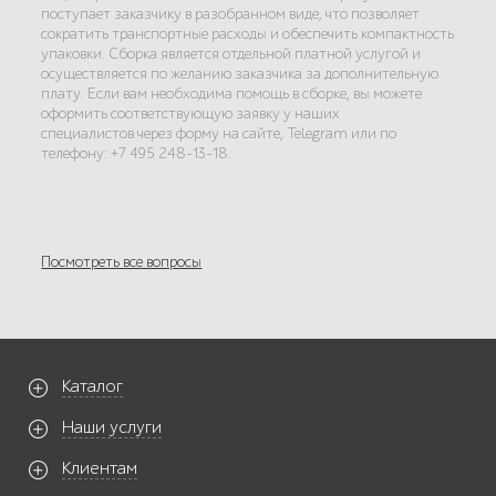
поступает заказчику в разобранном виде, что позволяет
сократить транспортные расходы и обеспечить компактность
упаковки. Сборка является отдельной платной услугой и
осуществляется по желанию заказчика за дополнительную
плату. Если вам необходима помощь в сборке, вы можете
оформить соответствующую заявку у наших
специалистов через форму на сайте, Telegram или по
телефону: +7 495 248-13-18.
Посмотреть все вопросы
Каталог
Наши услуги
Клиентам