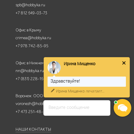
spb@hobbyka.ru
+7 812 649-03-73
Офис в Крыму
crimea@hobbyka.ru
+7 978 742-85-95
Офис в Нижнем Новгороде
Ирина Мищенко
nn@hobbyka.ru
+7 (831) 228-16-84
Здравствуйте!
Ирина Мищенко
печатает...
Воронеж: ООО КМР
voronezh@hobbyka.ru
Введите сообщение
+7 473 251-48-47
НАШИ КОНТАКТЫ