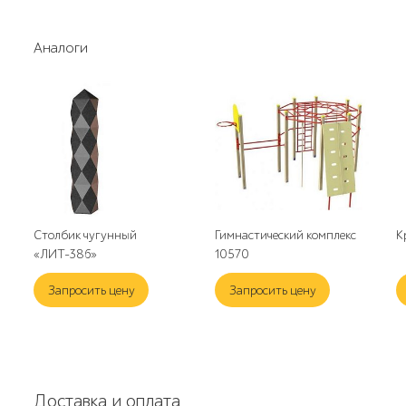
Аналоги
Столбик чугунный
Гимнастический комплекс
К
«ЛИТ-386»
10570
Запросить цену
Запросить цену
Доставка и оплата