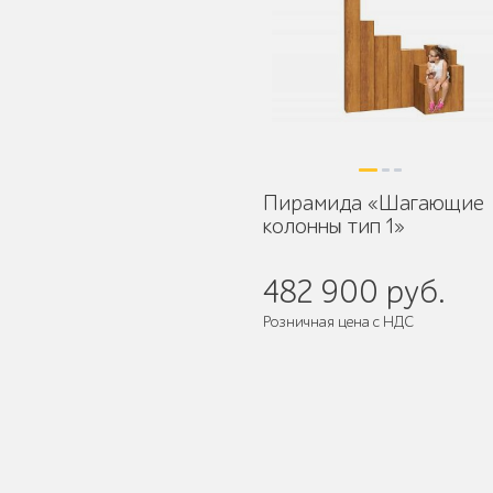
Умная городская
мебель
Пирамида «Шагающие
колонны тип 1»
Контейнерные
площадки для ТБО
482 900 руб.
Розничная цена с НДС
Поставляется:
в разобранном ви
Ограждения для
вентиляционных
шахт