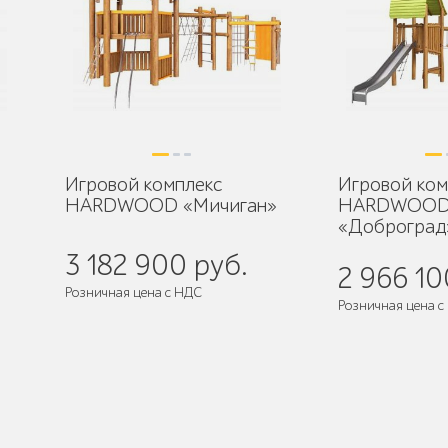
Игровой комплекс
Игровой ком
HARDWOOD «Мичиган»
HARDWOO
«Доброград
3 182 900 руб.
2 966 10
Розничная цена с НДС
Розничная цена с
де
Поставляется:
в разобранном виде
Поставляется:
в 