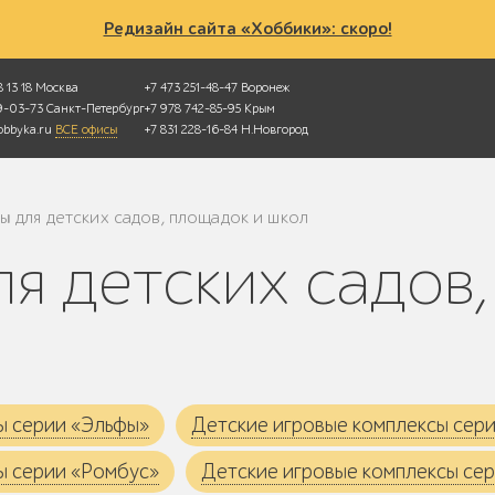
Редизайн сайта «Хоббики»: скоро!
 13 18
Москва
+7 473 251-48-47
Воронеж
49-03-73
Санкт-Петербург
+7 978 742-85-95
Крым
bbyka.ru
ВСЕ офисы
+7 831 228-16-84
Н.Новгород
 для детских садов, площадок и школ
ы серии «Эльфы»
Детские игровые комплексы сер
ы серии «Ромбус»
Детские игровые комплексы сер