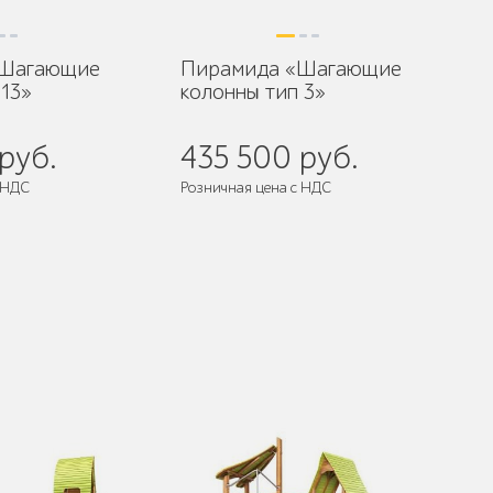
«Шагающие
Пирамида «Шагающие
 13»
колонны тип 3»
руб.
435 500 руб.
 НДС
Розничная цена с НДС
разобранном виде
Поставляется:
в разобранном виде