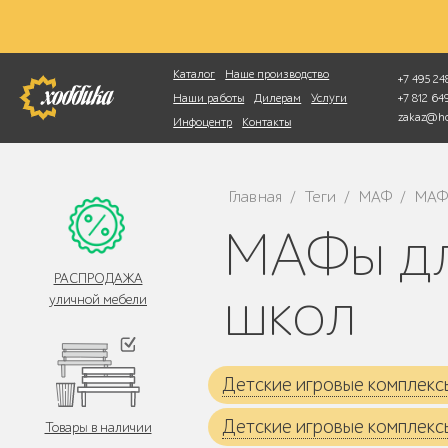
Фотопоиск
Каталог
Наше производство
+7 495 248
+7 812 6
Наши работы
Дилерам
Услуги
zakaz@ho
Инфоцентр
Контакты
Главная
Теги
МАФ
МАФы
/
/
/
МАФы для детских садов, площадок и
РАСПРОДАЖА
школ
уличной мебели
Детские игровые комплекс
Детские игровые комплекс
Товары в наличии