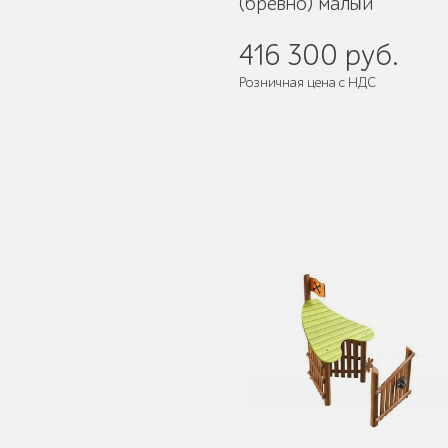
(бревно) малый
416 300 руб.
Розничная цена с НДС
Детское игровое
оборудование
Столбики и
ограждения
Уличные стенды и
указатели