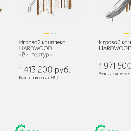
Игровой комплекс
Игровой ком
HARDWOOD
HARDWOOD 
«Винтертур»
1 971 50
1 413 200 руб.
Розничная цена с
Розничная цена с НДС
де
Поставляется:
в разобранном виде
Поставляется:
в 
Новинка
Новинка