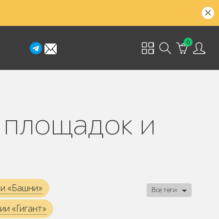
0
ии «Башни»
Все теги
ии «Гигант»