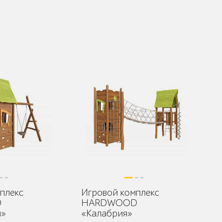
плекс
Игровой комплекс
D
HARDWOOD
я»
«Калабрия»