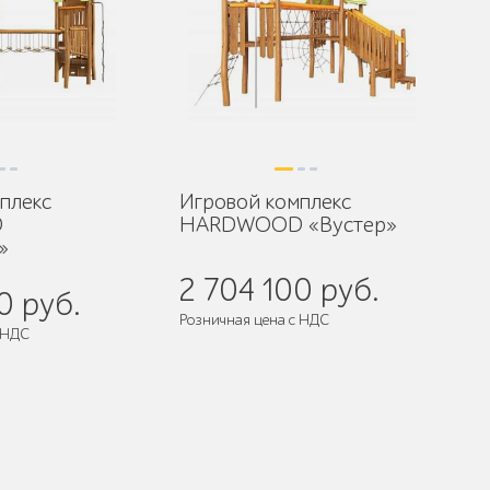
плекс
Игровой комплекс
D
HARDWOOD «Вустер»
»
2 704 100 руб.
0 руб.
Розничная цена с НДС
 НДС
разобранном виде
Поставляется:
в разобранном виде