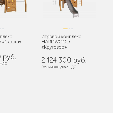
плекс
Игровой комплекс
«Сказка»
HARDWOOD
«Кругозор»
0 руб.
2 124 300 руб.
 НДС
Розничная цена с НДС
разобранном виде
Поставляется:
в разобранном виде