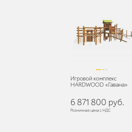
Уличное садово-
парковое освещение
Лежаки и шезлонги
Игровой комплекс
HARDWOOD «Гавана»
Парковые качели
6 871 800 руб.
Розничная цена с НДС
Поставляется:
в разобранном ви
Павильоны, навесы и
перголы