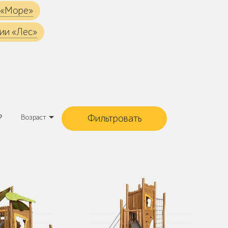
 «Море»
ии «Лес»
₽
Возраст