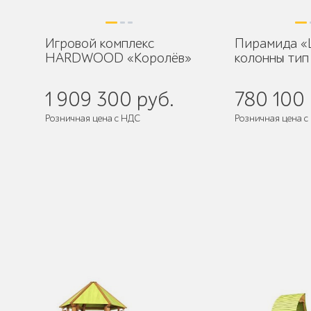
Игровой комплекс
Пирамида 
HARDWOOD «Королёв»
колонны тип
1 909 300 руб.
780 100 
Розничная цена с НДС
Розничная цена с
де
Поставляется:
в разобранном виде
Поставляется:
в 