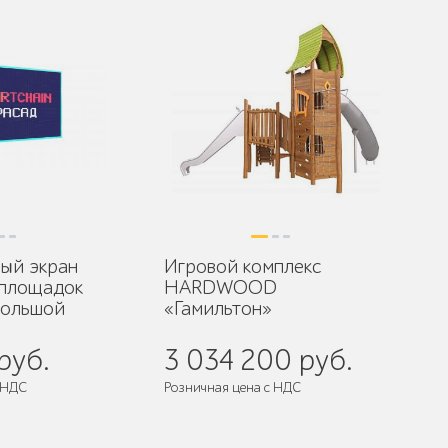
ый экран
Игровой комплекс
 площадок
HARDWOOD
большой
«Гамильтон»
руб.
3 034 200 руб.
 НДС
Розничная цена с НДС
Поставляется:
в разобранном виде