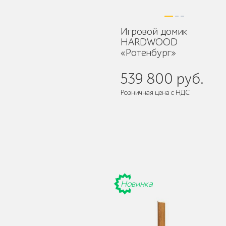
Игровой домик
HARDWOOD
«Ротенбург»
Мебель для кафе и
ресторанов "HoReCa"
539 800 руб.
Розничная цена с НДС
Поставляется:
в разобранном ви
Мангалы и барбекю
Новинка
Бескаркасная мебель