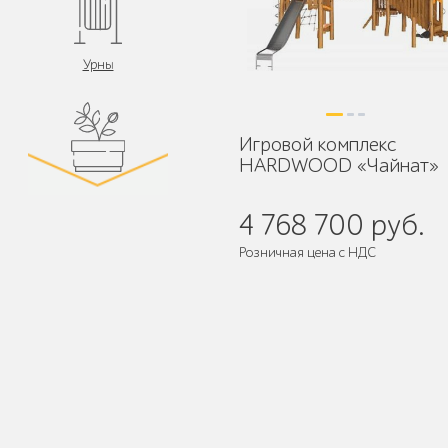
Урны
Игровой комплекс
HARDWOOD «Чайнат»
Цветочницы и
вазоны
4 768 700 руб.
Розничная цена с НДС
Поставляется:
в разобранном ви
Велопарковки