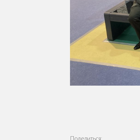
Трибуны
Детское игровое
оборудование
Столбики и
ограждения
Поделиться: