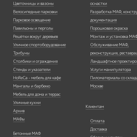
Цветочницы и вазоны
оснастки
Велосипедные парковки
Разработка МАФ, констр
Парковое освещение
документация
Павильоны и перголы
Порошковая окраска
Решётки вокруг деревьев
Монтаж и установка МА
Бескаркасная
мебель
Уличное спортоборудование
Обслуживание МАФ,
Трибуны
реконструкция, реставра
Столбики и ограждения
Ландшафтное проектиро
Стенды и указатели
Услуги манипулятора
HoReCa - мебель для кафе
Пиломатериалы со склада
Умная
Мангалы и барбекю
Москве
городская
Мебель для дома и террас
мебель
Уличные кухни
Клиентам
Архив
МАФы
Оплата
Доставка
Бетонные МАФ
Контейнерные