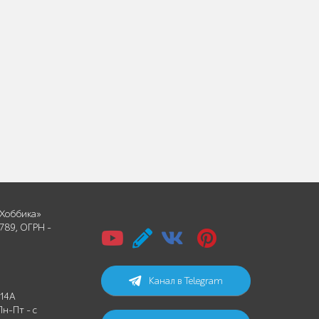
Хоббика»
789, ОГРН -
Канал в Telegram
 14А
Пн-Пт - с