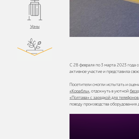
Урны
С 28 февраля по 3 марта 2023 года 
Цветочницы и
активное участие и представила сво
вазоны
Посетители смогли испытать и оцен
«Корабль»
, отдохнуть в уютной
бесе
«Полтава» с зарядкой для телефонов
поводу производства оборудования 
Велопарковки