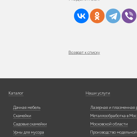
Уличные стенды
и указатели
Возврат к списку
Мебель для кафе
и ресторанов
"HoReCa"
Каталог
Наши услуги
Дачная мебель
Лазерная и плазменная 
Скамейки
Металлообработка в Мос
Садовые скамейки
Московской области
Мангалы и
Урны для мусора
Производство модельной
барбекю