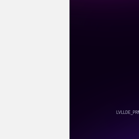
Уличное садово-
парковое
освещение
Лежаки и
шезлонги
Парковые качели