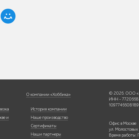
© 2026. ООО «
О компании «Хоббика»
ИНН - 7720668
1097746608189
резка
История компании
кве и
Наше производство
Офис в Москве
Сертификаты
ул. Молостовых
Наши партнеры
Время работы: 