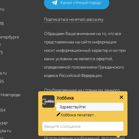
Канал «Умный город»
.ru
Подписаться на email-рассылку
18
Обращаем Ваше внимание на то, что вся
етербурге
представленная на сайте информация
u
носит информационный характер и ни при
73
каких условиях не является офертой,
определяемой положениями Гражданского
a.ru
кодекса Российской Федерации.
95
Хоббика
Опубликованная на страницах данного
 Новгороде
Здравствуйте!
сайта информация, продукция и её
изображения являются объектом прав
Готовы оперативно Вас
-84
проконсультировать
интеллектуальной собственности ООО
 КМР
«Хоббика».
yka.ru
Использование изображений, фотографий