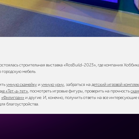
состоялась строительная выставка «RosBuild-2023», где компания Хоббик
ю городскую мебель.
ить
умную скамейку
и
умную урну
, забраться на
детский игровой компл
дке «Тет-а-тет»
, посмотреть игровые фигуры, проверить на прочность
ска
,
«Филигран»
и другие. И, конечно, получить ответы на все интересующие
для благоустройства.