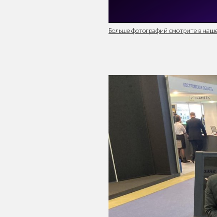
Павильоны,
навесы и
Больше фотографий смотрите в нашей
перголы
Защита
корневой
системы
деревьев
Уличное
спортивное
оборудование