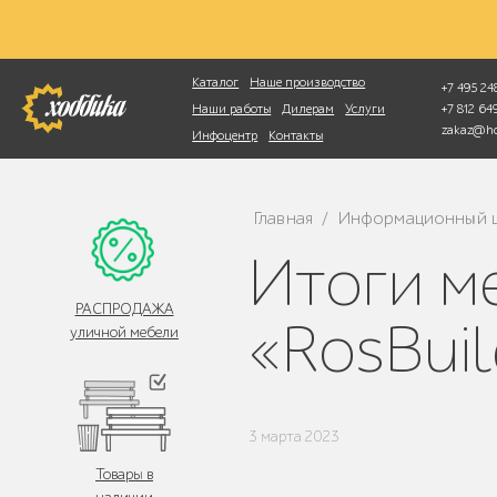
Фотопоиск
Каталог
Наше производство
+7 495 248
+7 812 6
Наши работы
Дилерам
Услуги
zakaz@ho
Инфоцентр
Контакты
Главная
Информационный 
/
Итоги международной выставки
РАСПРОДАЖА
«RosBui
уличной мебели
3 марта 2023
Товары в