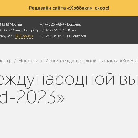
Редизайн сайта «Хоббики»: скоро!
 13 18
Москва
+7 473 251-48-47
Воронеж
49-03-73
Санкт-Петербург
+7 978 742-85-95
Крым
bbyka.ru
ВСЕ офисы
+7 831 228-16-84
Н.Новгород
центр
Новости
Итоги международной выставки «RosBui
/
/
ld-2023»