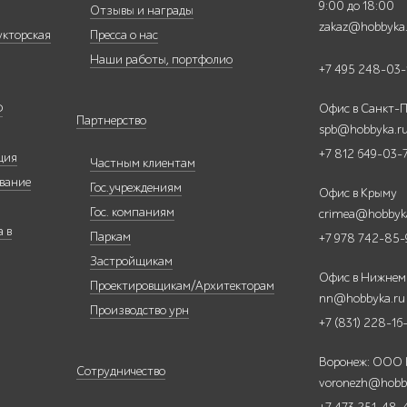
9:00 до 18:00
Отзывы и награды
zakaz@hobbyka
укторская
Пресса о нас
Наши работы, портфолио
+7 495 248-03-
Ф
Офис в Санкт-П
Партнерство
spb@hobbyka.r
+7 812 649-03-
ция
Частным клиентам
вание
Гос.учреждениям
Офис в Крыму
Гос. компаниям
crimea@hobbyk
 в
Паркам
+7 978 742-85-
Застройщикам
Офис в Нижнем
Проектировщикам/Архитекторам
nn@hobbyka.ru
Производство урн
+7 (831) 228-16
Воронеж: ООО
Сотрудничество
voronezh@hobb