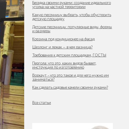
Беседка своими руками: создание идеального
уголка на частной территории
Какую песочницу выбрать, чтобы обустроить
детскую площадку
Детские песочницы: популярные виды, формы
и размеры
Корзина под кондиционер на фасад
Шезлонг и лежак — в чем разница?
Требования к детским площадкам, ГОСТЫ
Пергола: что это, каких видов бывает,
инструкция по изготовлению
Воркаут - что это такое и для чего нужно им
заниматься?
Как сделать садовые качели своими руками?
Все статьи