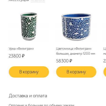
Урна «Филигран»
Цветочница «Филигран»
Ц
большая, диаметр 1200 мм
м
23800
₽
58300
₽
В корзину
В корзину
Доставка и оплата
Оптовые и большие по объему заказы