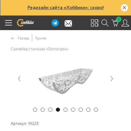
Редизайн сайта «Хоббики»: скоро!
0
Назад
Архив
Скамейка стальная «Филигран»
Артикул: 14223