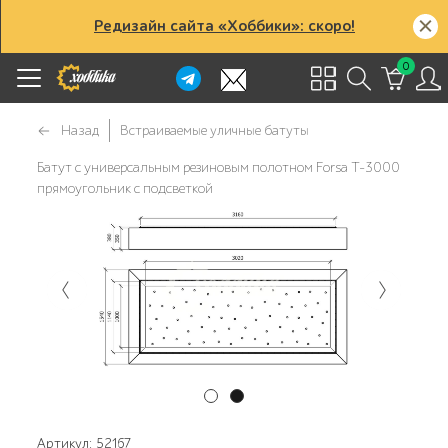
Редизайн сайта «Хоббики»: скоро!
0
Назад
Встраиваемые уличные батуты
Батут с универсальным резиновым полотном Forsa T-3000
прямоугольник с подсветкой
Артикул: 52167