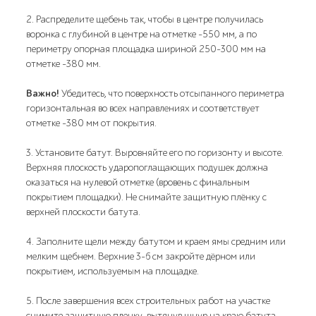
2. Распределите щебень так, чтобы в центре получилась
воронка с глубиной в центре на отметке -550 мм, а по
периметру опорная площадка шириной 250-300 мм на
отметке -380 мм.
Важно!
Убедитесь, что поверхность отсыпанного периметра
горизонтальная во всех направлениях и соответствует
отметке -380 мм от покрытия.
3. Установите батут. Выровняйте его по горизонту и высоте.
Верхняя плоскость ударопоглащающих подушек должна
оказаться на нулевой отметке (вровень с финальным
покрытием площадки). Не снимайте защитную плёнку с
верхней плоскости батута.
4. Заполните щели между батутом и краем ямы средним или
мелким щебнем. Верхние 3-6 см закройте дёрном или
покрытием, используемым на площадке.
5. После завершения всех строительных работ на участке
снимите защитную пленку, вытянув шнур на краю батута.