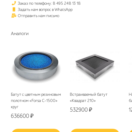
Заказ по телефону: 8 495 248 13 18
Задать нам вопрос в WhatsApp
Отправить нам письмо
Аналоги
Батут с цветным резиновым
Встраиваемый батут
Н
полотном «Forsa C-1500»
«Квадрат 210»
б
круг
532900
₽
1
636600
₽