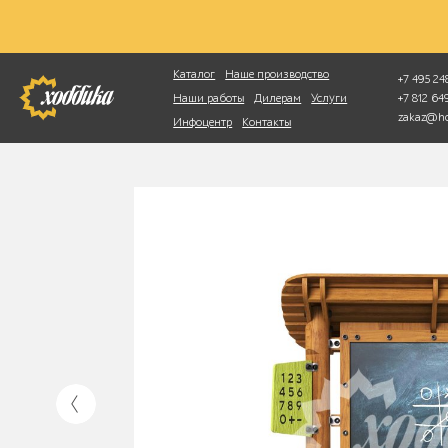
Фотопоиск
Каталог
Наше производство
+7 495 248
+7 812 6
Наши работы
Дилерам
Услуги
zakaz@ho
Инфоцентр
Контакты