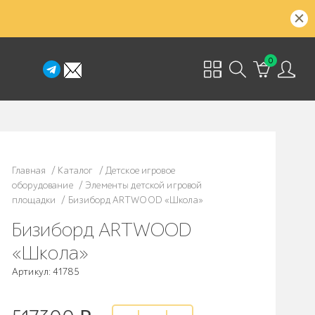
0
Главная
/
Каталог
/
Детское игровое
оборудование
/
Элементы детской игровой
площадки
/
Бизиборд ARTWOOD «Школа»
Бизиборд ARTWOOD
«Школа»
Артикул: 41785