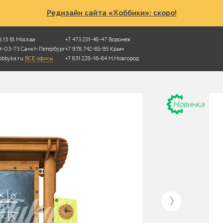
Редизайн сайта «Хоббики»: скоро!
 13 18
Москва
+7 473 251-48-47
Воронеж
49-03-73
Санкт-Петербург
+7 978 742-85-95
Крым
bbyka.ru
ВСЕ офисы
+7 831 228-16-84
Н.Новгород
Новинка