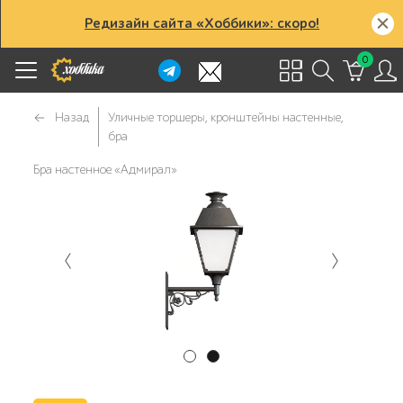
Редизайн сайта «Хоббики»: скоро!
0
Назад
Уличные торшеры, кронштейны настенные,
бра
Бра настенное «Адмирал»