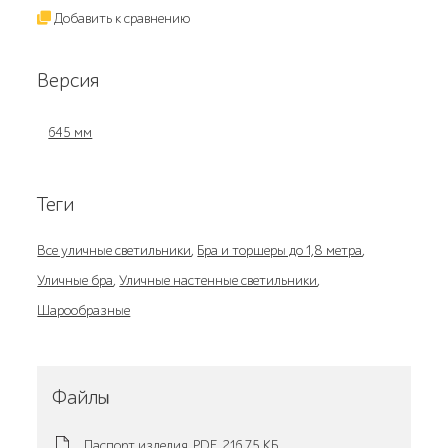
Добавить к сравнению
Версия
645 мм
Теги
Все уличные светильники
,
Бра и торшеры до 1,8 метра
,
Уличные бра
,
Уличные настенные светильники
,
Шарообразные
Файлы
Паспорт изделия
PDF,
216.75 KБ