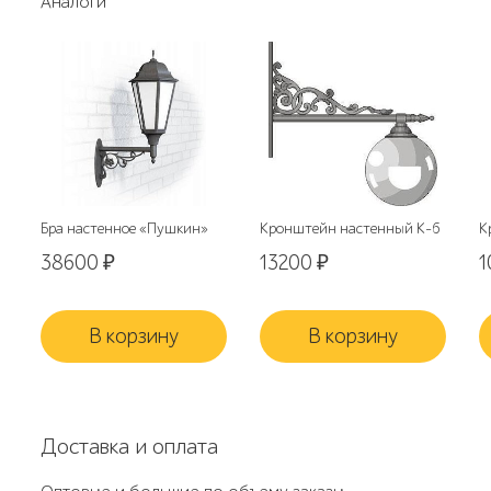
Аналоги
Бра настенное «Пушкин»
Кронштейн настенный К-6
К
38600
₽
13200
₽
1
В корзину
В корзину
Доставка и оплата