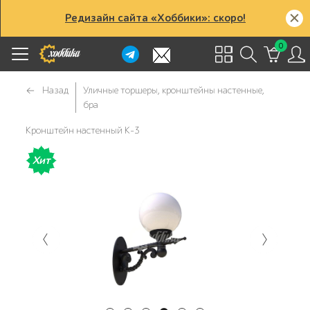
Редизайн сайта «Хоббики»: скоро!
0
Назад
Уличные торшеры, кронштейны настенные,
бра
Кронштейн настенный К-3
Хит